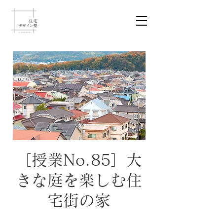
［授業No.85］大
きな庭を楽しむ住
宅街の家