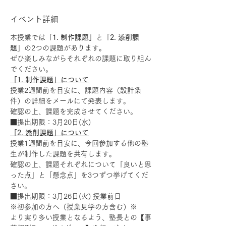
イベント詳細
本授業では「
1. 制作課題
」と「
2. 添削課
題
」の2つの課題があります。
ぜひ楽しみながらそれぞれの課題に取り組ん
でください。
「1. 制作課題」について
授業2週間前を目安に、課題内容（設計条
件）の詳細をメールにて発表します。
確認の上、課題を完成させてください。
■提出期限：3月20日(水)
「2. 添削課題」について
授業1週間前を目安に、今回参加する他の塾
生が制作した課題を共有します。
確認の上、課題それぞれについて「良いと思
った点」と「懸念点」を3つずつ挙げてくだ
さい。
■提出期限：3月26日(火) 授業前日
※初参加の方へ（授業見学の方含む）※
より実り多い授業となるよう、塾長との【事