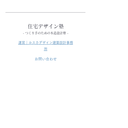
住宅デザイン塾
- つくり手のための木造設計塾 -
​運営｜ルスカデザイン建築設計事務
所
​お問い合わせ
© 2026 RUSKA DESIGN Co., Ltd. JAPAN