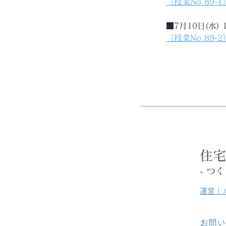
［授業No.89-
■7月10日(水) 
［授業No.89-
住宅
- つ
​運営
​お問